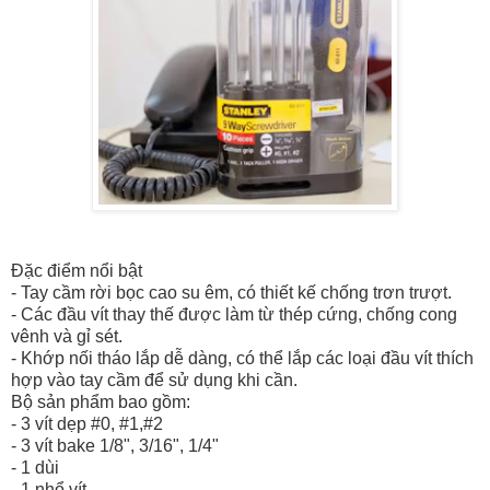
Đặc điểm nổi bật
- Tay cầm rời bọc cao su êm, có thiết kế chống trơ
n trượt.
- Các đầu vít thay thế được làm từ thép cứng, chống cong
vênh và gỉ sét.
- Khớp nối tháo lắp dễ dàng, có thể lắp các loại đầu vít thích
hợp vào tay cầm để sử dụng khi cần.
Bộ sản phẩm bao gồm:
- 3 vít dẹp #0, #1,#2
- 3 vít bake 1/8", 3/16", 1/4"
- 1 dùi
- 1 nhổ vít