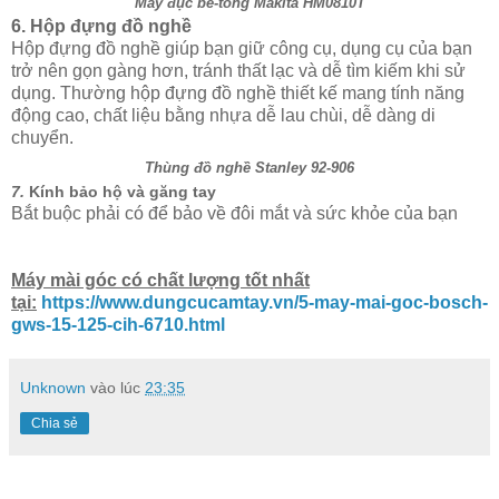
Máy đục bê-tông Makita HM0810T
6. Hộp đựng đồ nghề
Hộp đựng đồ nghề giúp bạn giữ công cụ, dụng cụ của bạn
trở nên gọn gàng hơn, tránh thất lạc và dễ tìm kiếm khi sử
dụng. Thường hộp đựng đồ nghề thiết kế mang tính năng
động cao, chất liệu bằng nhựa dễ lau chùi, dễ dàng di
chuyển.
Thùng đồ nghề Stanley 92-906
7.
Kính bảo hộ và găng tay
Bắt buộc phải có để bảo về đôi mắt và sức khỏe của bạn
Máy mài góc có chất lượng tốt nhất
tại:
https://www.dungcucamtay.vn/5-may-mai-goc-bosch-
gws-15-125-cih-6710.html
Unknown
vào lúc
23:35
Chia sẻ