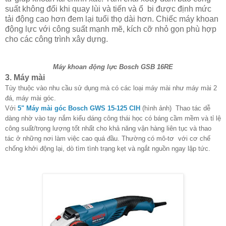
suất không đổi khi quay lùi và tiến và ổ bi được định mức
tải động cao hơn đem lại tuổi thọ dài hơn. Chiếc máy khoan
động lực với công suất mạnh mẽ, kích cỡ nhỏ gọn phù hợp
cho các công trình xây dựng.
Máy khoan động lực Bosch GSB 16RE
3. Máy mài
Tùy thuộc vào nhu cầu sử dụng mà có các loại máy mài như máy mài 2
đá, máy mài góc.
Với
5" Máy mài góc Bosch GWS 15-125 CIH
(hình ảnh) Thao tác dễ
dàng nhờ vào tay nắm kiểu dáng công thái học có báng cầm mềm và tỉ lệ
công suất/trọng lượng tốt nhất cho khả năng vận hàng liên tục và thao
tác ở những nơi làm việc cao quá đầu. Thường có mô-tơ với cơ chế
chống khởi động lại, dò tìm tình trạng kẹt và ngắt nguồn ngay lập tức.