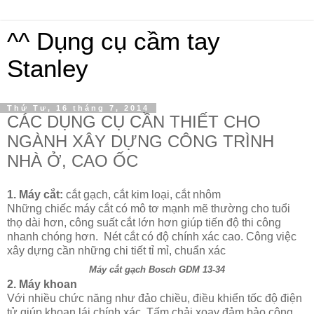
^^ Dụng cụ cầm tay
Stanley
Thứ Tư, 16 tháng 7, 2014
CÁC DỤNG CỤ CẦN THIẾT CHO
NGÀNH XÂY DỰNG CÔNG TRÌNH
NHÀ Ở, CAO ỐC
1. Máy cắt:
cắt gạch, cắt kim loại, cắt nhôm
Những chiếc máy cắt có mô tơ mạnh mẽ thường cho tuổi
thọ dài hơn, công suất cắt lớn hơn giúp tiến độ thi công
nhanh chóng hơn. Nét cắt có độ chính xác cao. Công việc
xây dựng cần những chi tiết tỉ mỉ, chuẩn xác
Máy cắt gạch Bosch GDM 13-34
2. Máy khoan
Với nhiều chức năng như đảo chiều, điều khiển tốc độ điện
tử giúp khoan lái chính xác. Tấm chải xoay đảm bảo công